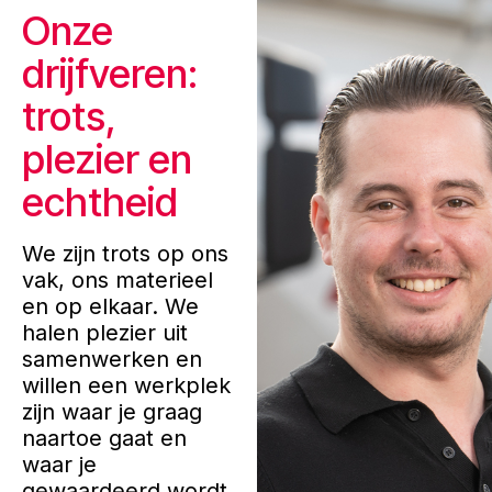
Onze
drijfveren:
trots,
plezier en
echtheid
We zijn trots op ons
vak, ons materieel
en op elkaar. We
halen plezier uit
samenwerken en
willen een werkplek
zijn waar je graag
naartoe gaat en
waar je
gewaardeerd wordt