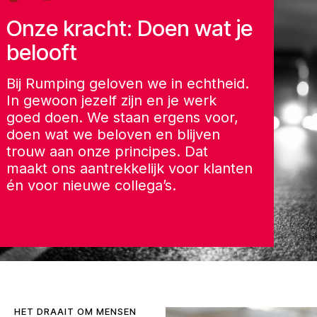
Onze kracht: Doen wat je
belooft
Bij Rumping geloven we in echtheid.
In gewoon jezelf zijn en je werk
goed doen. We staan ergens voor,
doen wat we beloven en blijven
trouw aan onze principes. Dat
maakt ons aantrekkelijk voor klanten
én voor nieuwe collega’s.
HET DRAAIT OM MENSEN