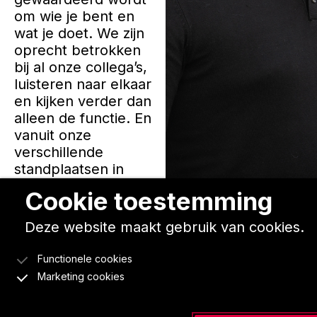
om wie je bent en
wat je doet. We zijn
oprecht betrokken
bij al onze collega’s,
luisteren naar elkaar
en kijken verder dan
alleen de functie. En
vanuit onze
verschillende
standplaatsen in
Nederland zijn we
Cookie toestemming
altijd dichtbij.
Kortom: bij Rumping
Deze website maakt gebruik van cookies.
voelt werken als
thuiskomen.
Functionele cookies
Marketing cookies