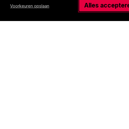
Alles accepter
Voorkeuren opslaan
Benieuwd naar onze
vacatures?
Wij zijn altijd op zoek naar nieuw talent!
Heb jij interesse in transport en logistiek
en wil je werken en leren combineren?
Wij bieden jou een opleidingsplek waar
je écht de fijne kneepjes leert en jezelf
kunt ontwikkelen.
Neem contact op