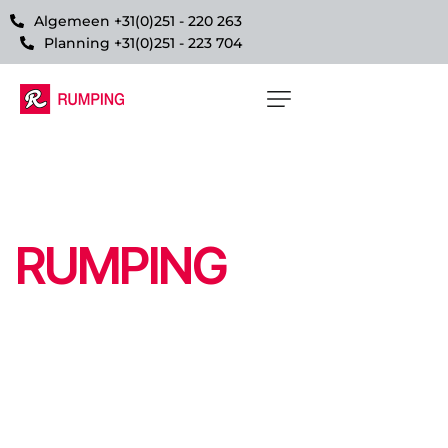
Algemeen +31(0)251 - 220 263
Planning +31(0)251 - 223 704
WERKEN BIJ
RUMPING
Meer dan werk: een familie die
voor elkaar staat
Bij Rumping maak je deel uit van een
hecht team met korte lijnen en een
hoge standaard. We bieden moderne