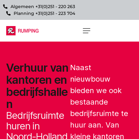
Algemeen +31(0)251 - 220 263
Planning +31(0)251 - 223 704
Verhuur van
Naast
kantoren en
nieuwbouw
bedrijfshalle
bieden we ook
n
bestaande
bedrijfsruimte te
Bedrijfsruimte
huren in
huur aan. Van
Noord-Holland
kleine kantoren