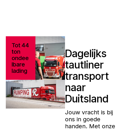
Tot 44
Dagelijks
ton
ondee
tautliner
lbare
lading
transport
naar
Duitsland
Jouw vracht is bij
ons in goede
handen. Met onze