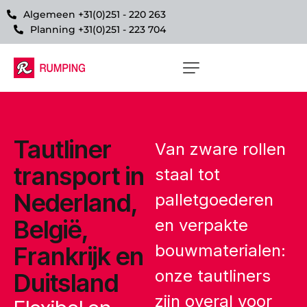
Algemeen +31(0)251 - 220 263
Planning +31(0)251 - 223 704
Tautliner
Van zware rollen
transport in
staal tot
Nederland,
palletgoederen
België,
en verpakte
bouwmaterialen:
Frankrijk en
onze tautliners
Duitsland
zijn overal voor