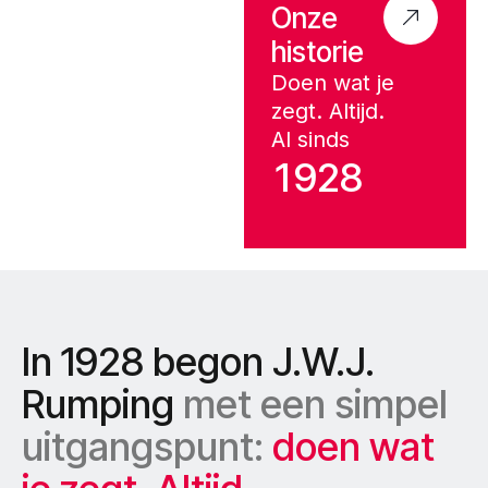
e
e
n
Onze
historie
w
o
o
r
d
Doen wat je
zegt. Altijd.
Wij
zijn
Rumping
Al sinds
1
9
2
8
In
1928
begon
J.W.J.
Rumping
met
een
simpel
uitgangspunt:
doen
wat