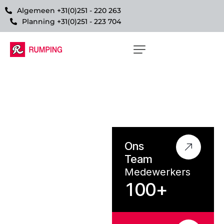
Algemeen +31(0)251 - 220 263
Planning +31(0)251 - 223 704
E
e
n
m
a
n
Ons
e
e
n
m
a
n
,
Team
Medewerkers
e
e
n
1
0
0
+
w
o
o
r
d