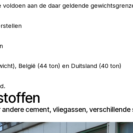
ie voldoen aan de daar geldende gewichtsgrenz
rstellen
en
icht), België (44 ton) en Duitsland (40 ton)
d.
toffen
andere cement, vliegassen, verschillende 