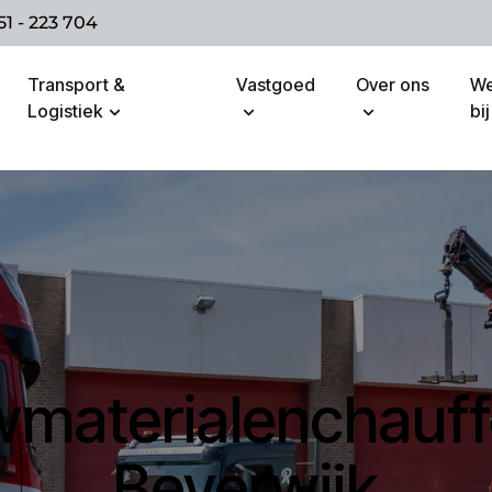
51 - 223 704
Transport &
Vastgoed
Over ons
We
Logistiek
bij
materialenchauff
Beverwijk