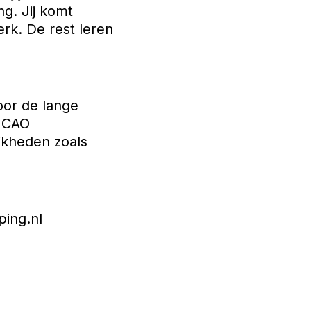
ng. Jij komt
rk. De rest leren
oor de lange
s CAO
jkheden zoals
ing.nl