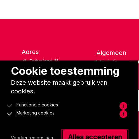
Adres
Algemeen
Duiveland 11
info@rumping.
Cookie toestemming
1948 RB Beverwijk
0251 220 263
Deze website maakt gebruik van
cookies.
Functionele cookies
i
Marketing cookies
i
Alles accepteren
Voorkeuren opslaan