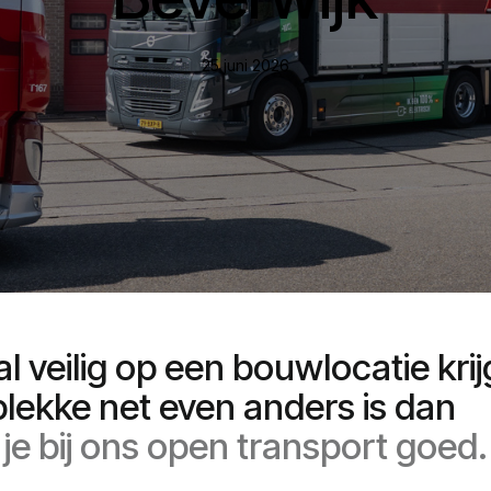
25 juni 2026
al
veilig
op
een
bouwlocatie
krij
plekke
net
even
anders
is
dan
je
bij
ons
open
transport
goed.