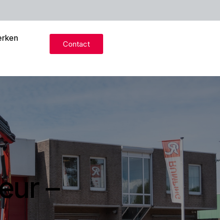
rken
Contact
eur –