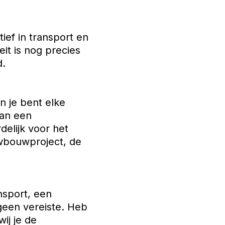
tief in transport en
eit is nog precies
d.
n je bent elke
van een
elijk voor het
uwbouwproject, de
nsport, een
een vereiste. Heb
ij je de